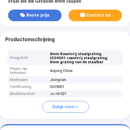
staal die dik Getande 8mm raspen
Beste prijs
Contact nu
Productomschrijving
,
8mm Roestvrij staalgrating
Hoog licht
,
ISO9001 roestvrij staalgrating
8mm grating van de staalbar
Plaats van
Anping China
herkomst
Merknaam
Jiongcan
Certificering
ISO9001
Modelnummer
Jc-rd-021
Bekijk meer