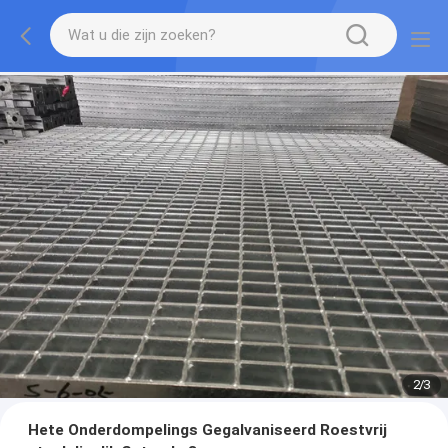
2
/
3
Hete Onderdompelings Gegalvaniseerd Roestvrij