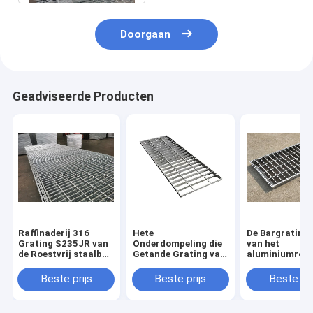
Doorgaan
Geadviseerde Producten
Raffinaderij 316
Hete
De Bargrating
Grating S235JR van
Onderdompeling die
van het
de Roestvrij staalbar
Getande Grating van
aluminiumroes
Laag Koolstofstaal
de Roestvrij staalbar
staal Met een 
voor
bedekt Rangpo
Beste prijs
Beste prijs
Beste pri
Cementinstallaties
galvaniseren