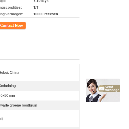
ijd:
7-10days
ingscondities:
T/T
ing vermogen:
10000 reeksen
ct
Hebei, China
Omheining
50x50 mm
zwarte groene roodbruin
rij