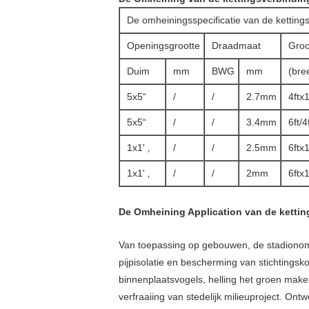
De omheiningsspecificatie van de ketting
Openingsgrootte
Draadmaat
Groo
Duim
mm
BWG
mm
(bre
5x5“
/
/
2.7mm
4ftx
5x5“
/
/
3.4mm
6ft/
1x1' ‚
/
/
2.5mm
6ftx
1x1' ‚
/
/
2mm
6ftx
De Omheining Application van de kettin
Van toepassing op gebouwen, de stadionomh
pijpisolatie en bescherming van stichtings
binnenplaatsvogels, helling het groen maken
verfraaiing van stedelijk milieuproject. On