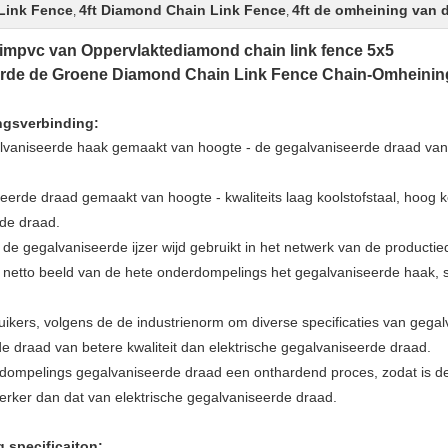
Link Fence
4ft Diamond Chain Link Fence
4ft de omheining van 
,
,
impvc van Oppervlaktediamond chain link fence 5x5
rde de Groene Diamond Chain Link Fence Chain-Omheinin
ngsverbinding:
lvaniseerde haak gemaakt van hoogte - de gegalvaniseerde draad van 
rde draad gemaakt van hoogte - kwaliteits laag koolstofstaal, hoog ko
de draad.
de gegalvaniseerde ijzer wijd gebruikt in het netwerk van de product
 netto beeld van de hete onderdompelings het gegalvaniseerde haak, s
ikers, volgens de de industrienorm om diverse specificaties van gegal
 draad van betere kwaliteit dan elektrische gegalvaniseerde draad.
erdompelings gegalvaniseerde draad een onthardend proces, zodat is d
rker dan dat van elektrische gegalvaniseerde draad.
 specificaiton: