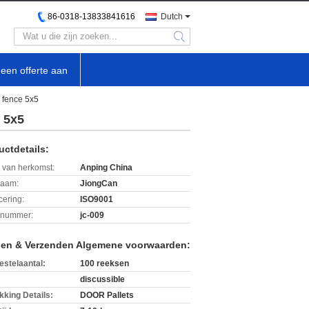
86-0318-13833841616
Dutch
search
een offerte aan
 fence 5x5
 5x5
uctdetails:
 van herkomst:
Anping China
aam:
JiongCan
icering:
ISO9001
lnummer:
jc-009
len & Verzenden Algemene voorwaarden:
estelaantal:
100 reeksen
discussible
kking Details:
DOOR Pallets