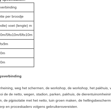
sverbinding
tte per broodje
edte) voet (lengte) m
10m/5ftx10m/6ftx10m
4ftx9m
10m
10m
gsverbinding
eining, weg het schermen, de workshop, de workshop, het pakhuis, ve
kooi de de netto, wegen, stadion, parken, pakhuis, de dierentuinomhei
, de pijpisolatie met het netto, tuin groen maken, de hellingsbescherm
twerp en proceskaders volgens gebruikersvereisten.