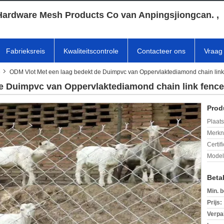
Hardware Mesh Products Co van Anpingsjiongcan. ,
Fabrieksreis
Kwaliteitscontrole
Contacteer ons
Vraag 
e
ODM Vlot Met een laag bedekt de Duimpvc van Oppervlaktediamond chain link
e Duimpvc van Oppervlaktediamond chain link fence
Prod
Plaats
Merkn
Certif
Mode
Beta
Min. b
Prijs:
Verpa