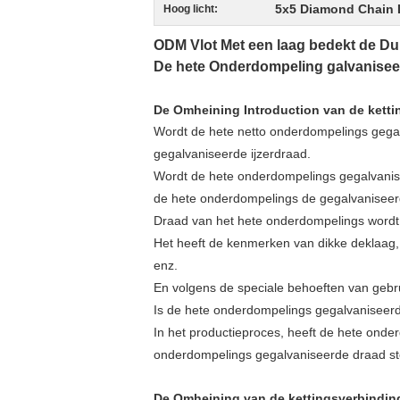
5x5 Diamond Chain 
Hoog licht:
ODM Vlot Met een laag bedekt de Du
De hete Onderdompeling galvanisee
De Omheining Introduction van de ketti
Wordt de hete netto onderdompelings gega
gegalvaniseerde ijzerdraad.
Wordt de hete onderdompelings gegalvanisee
de hete onderdompelings de gegalvaniseer
Draad van het hete onderdompelings wordt 
Het heeft de kenmerken van dikke deklaag,
enz.
En volgens de speciale behoeften van gebru
Is de hete onderdompelings gegalvaniseerde
In het productieproces, heeft de hete ond
onderdompelings gegalvaniseerde draad ste
De Omheining van de kettingsverbinding