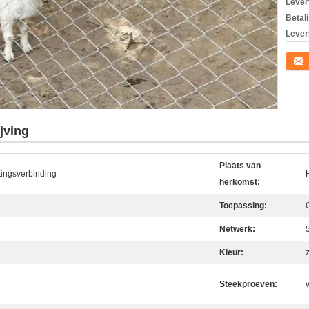
Levert
Betal
Lever
Conta
jving
Plaats van
tingsverbinding
herkomst:
Toepassing:
Netwerk:
Kleur:
Steekproeven:
v