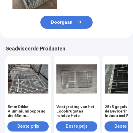
Doorgaan
Geadviseerde Producten
5mm Dikke
Voetgrating van het
25x5 gegalvan
Aluminiumloopbrug
Loopbrugstaal
de Bevloering
die 65mm
randde Hete
Industrieel Pl
Gegalvaniseerde
Ondergedompelde
van de
Oprijlaanroosters
Gegalvaniseerde
Metaalloopbr
Beste prijs
Beste prijs
Beste pri
raspen
Grating