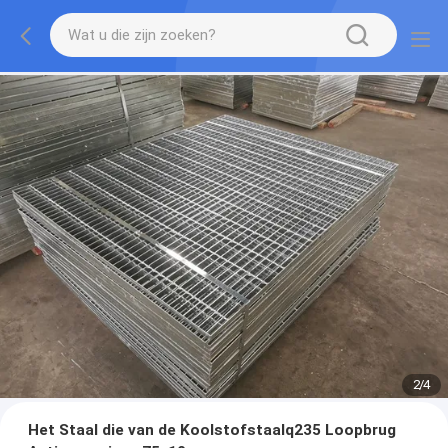
2
/
4
Het Staal die van de Koolstofstaalq235 Loopbrug