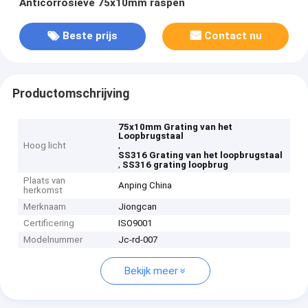
Anticorrosieve 75x10mm raspen
Beste prijs
Contact nu
Productomschrijving
75x10mm Grating van het
Loopbrugstaal
,
Hoog licht
SS316 Grating van het loopbrugstaal
,
SS316 grating loopbrug
Plaats van
Anping China
herkomst
Merknaam
Jiongcan
Certificering
ISO9001
Modelnummer
Jc-rd-007
Bekijk meer